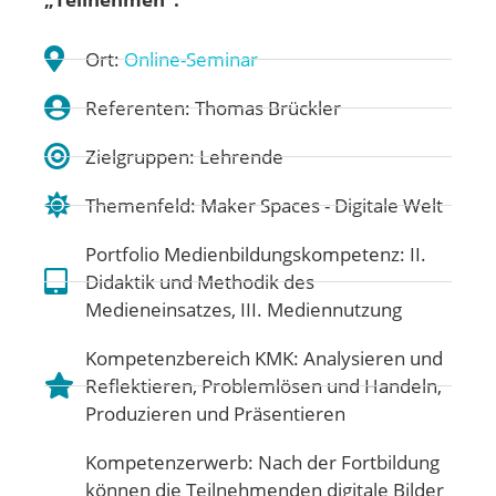
Ort:
Online-Seminar
Referenten: Thomas Brückler
Zielgruppen: Lehrende
Themenfeld:
Maker Spaces - Digitale Welt
Portfolio Medienbildungskompetenz:
II.
Didaktik und Methodik des
Medieneinsatzes
,
III. Mediennutzung
Kompetenzbereich KMK:
Analysieren und
Reflektieren
,
Problemlösen und Handeln
,
Produzieren und Präsentieren
Kompetenzerwerb: Nach der Fortbildung
können die Teilnehmenden digitale Bilder