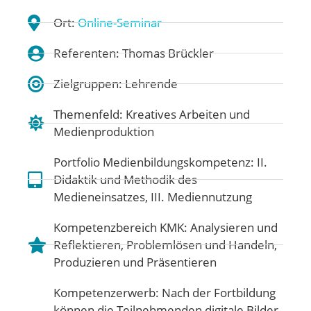
Ort:
Online-Seminar
Referenten: Thomas Brückler
Zielgruppen: Lehrende
Themenfeld:
Kreatives Arbeiten und
Medienproduktion
Portfolio Medienbildungskompetenz:
II.
Didaktik und Methodik des
Medieneinsatzes
,
III. Mediennutzung
Kompetenzbereich KMK:
Analysieren und
Reflektieren
,
Problemlösen und Handeln
,
Produzieren und Präsentieren
Kompetenzerwerb: Nach der Fortbildung
können die Teilnehmenden digitale Bilder