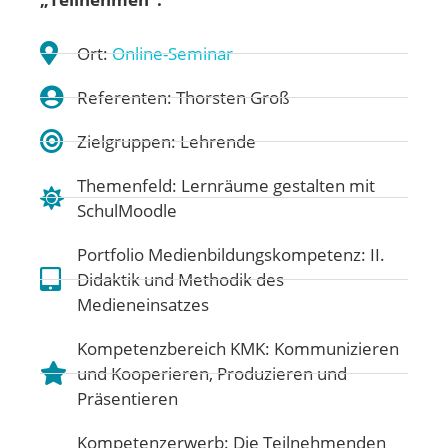
Ort:
Online-Seminar
Referenten: Thorsten Groß
Zielgruppen: Lehrende
Themenfeld:
Lernräume gestalten mit
SchulMoodle
Portfolio Medienbildungskompetenz:
II.
Didaktik und Methodik des
Medieneinsatzes
Kompetenzbereich KMK:
Kommunizieren
und Kooperieren
,
Produzieren und
Präsentieren
Kompetenzerwerb: Die Teilnehmenden