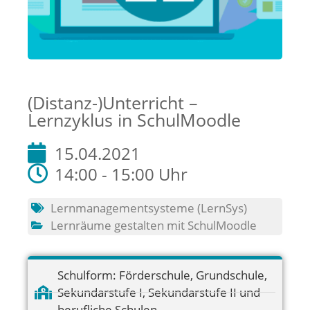
(Distanz-)Unterricht –
Lernzyklus in SchulMoodle
15.04.2021
14:00 - 15:00 Uhr
Lernmanagementsysteme (LernSys)
Lernräume gestalten mit SchulMoodle
Schulform:
Förderschule
,
Grundschule
,
Sekundarstufe I
,
Sekundarstufe II und
berufliche Schulen