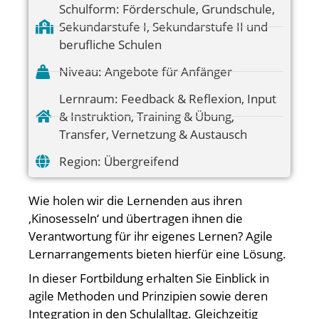
Schulform:
Förderschule
,
Grundschule
,
Sekundarstufe I
,
Sekundarstufe II und
berufliche Schulen
Niveau:
Angebote für Anfänger
Lernraum:
Feedback & Reflexion
,
Input
& Instruktion
,
Training & Übung
,
Transfer
,
Vernetzung & Austausch
Region:
Übergreifend
Wie holen wir die Lernenden aus ihren
‚Kinosesseln‘ und übertragen ihnen die
Verantwortung für ihr eigenes Lernen? Agile
Lernarrangements bieten hierfür eine Lösung.
In dieser Fortbildung erhalten Sie Einblick in
agile Methoden und Prinzipien sowie deren
Integration in den Schulalltag. Gleichzeitig