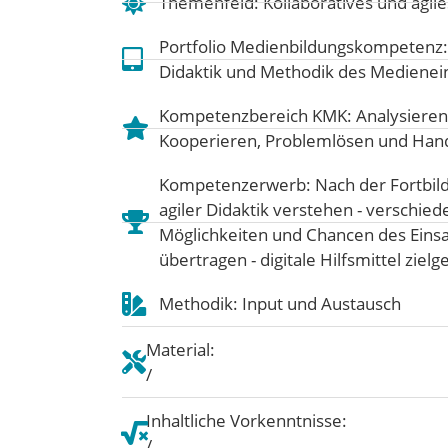
Themenfeld:
Kollaboratives und agile
Portfolio Medienbildungskompetenz
Didaktik und Methodik des Medienei
Kompetenzbereich KMK:
Analysieren
Kooperieren
,
Problemlösen und Han
Kompetenzerwerb: Nach der Fortbild
agiler Didaktik verstehen - verschie
Möglichkeiten und Chancen des Einsat
übertragen - digitale Hilfsmittel zielg
Methodik: Input und Austausch
Material:
/
Inhaltliche Vorkenntnisse:
/