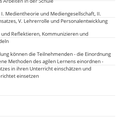
s Arbeiten in der Schule
:
I. Medientheorie und Mediengesellschaft
,
II.
nsatzes
,
V. Lehrerrolle und Personalentwicklung
 und Reflektieren
,
Kommunizieren und
deln
ung können die Teilnehmenden - die Einordnung
dene Methoden des agilen Lernens einordnen -
zes in ihren Unterricht einschätzen und
erichtet einsetzen