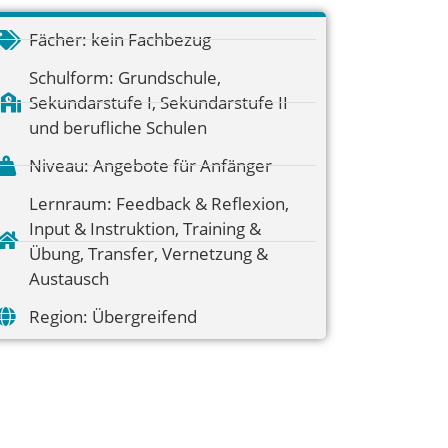
Fächer:
kein Fachbezug
Schulform:
Grundschule
,
Sekundarstufe I
,
Sekundarstufe II
und berufliche Schulen
Niveau:
Angebote für Anfänger
Lernraum:
Feedback & Reflexion
,
Input & Instruktion
,
Training &
Übung
,
Transfer
,
Vernetzung &
Austausch
Region:
Übergreifend