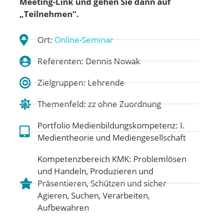
Meeting-Link und gehen
Sie dann auf
„Teilnehmen“.
Ort:
Online-Seminar
Referenten: Dennis Nowak
Zielgruppen: Lehrende
Themenfeld:
zz ohne Zuordnung
Portfolio Medienbildungskompetenz:
I.
Medientheorie und Mediengesellschaft
Kompetenzbereich KMK:
Problemlösen
und Handeln
,
Produzieren und
Präsentieren
,
Schützen und sicher
Agieren
,
Suchen, Verarbeiten,
Aufbewahren