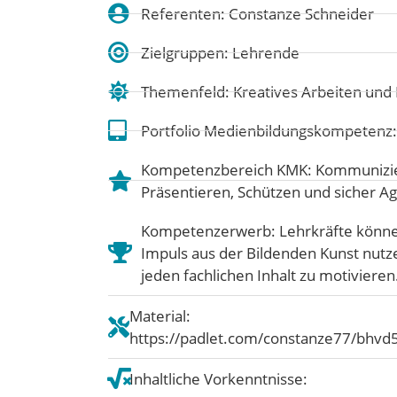
Referenten: Constanze Schneider
Zielgruppen: Lehrende
Themenfeld:
Kreatives Arbeiten un
Portfolio Medienbildungskompetenz
Kompetenzbereich KMK:
Kommunizie
Präsentieren
,
Schützen und sicher A
Kompetenzerwerb: Lehrkräfte können
Impuls aus der Bildenden Kunst nutz
jeden fachlichen Inhalt zu motivieren
Material:
https://padlet.com/constanze77/bhvd
Inhaltliche Vorkenntnisse: