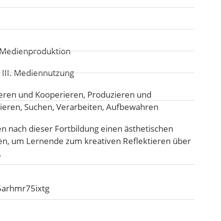
d Medienproduktion
:
III. Mediennutzung
ren und Kooperieren
,
Produzieren und
gieren
,
Suchen, Verarbeiten, Aufbewahren
 nach dieser Fortbildung einen ästhetischen
en, um Lernende zum kreativen Reflektieren über
.
5arhmr75ixtg