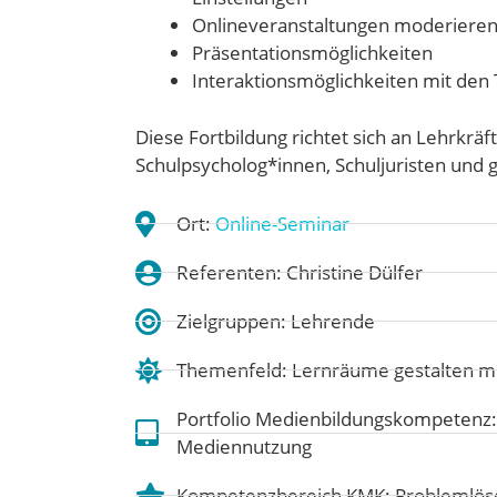
Onlineveranstaltungen moderiere
Präsentationsmöglichkeiten
Interaktionsmöglichkeiten mit den
Diese Fortbildung richtet sich an Lehrkräf
Schulpsycholog*innen, Schuljuristen und 
Ort:
Online-Seminar
Referenten: Christine Dülfer
Zielgruppen: Lehrende
Themenfeld:
Lernräume gestalten m
Portfolio Medienbildungskompetenz
Mediennutzung
Kompetenzbereich KMK:
Problemlös