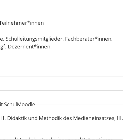
n
 Teilnehmer*innen
te, Schulleitungsmitglieder, Fachberater*innen,
ggf. Dezernent*innen.
it SchulMoodle
:
II. Didaktik und Methodik des Medieneinsatzes
,
III.
en und Handeln
,
Produzieren und Präsentieren