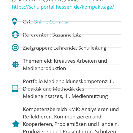
https://schulportal.hessen.de/kompakttage/
Ort:
Online-Seminar
Referenten: Susanne Litz
Zielgruppen: Lehrende, Schulleitung
Themenfeld:
Kreatives Arbeiten und
Medienproduktion
Portfolio Medienbildungskompetenz:
II.
Didaktik und Methodik des
Medieneinsatzes
,
III. Mediennutzung
Kompetenzbereich KMK:
Analysieren und
Reflektieren
,
Kommunizieren und
Kooperieren
,
Problemlösen und Handeln
,
Produzieren und Präsentieren
,
Schützen