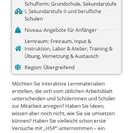
Schulform:
Grundschule
,
Sekundarstufe
I
,
Sekundarstufe II und berufliche
Schulen
Niveau:
Angebote für Anfänger
Lernraum:
Freiraum
,
Input &
Instruktion
,
Labor & Atelier
,
Training &
Übung
,
Vernetzung & Austausch
Region:
Übergreifend
Möchten Sie interaktive Lernmaterialien
erstellen, die sich vom üblichen Arbeitsblatt
unterscheiden und Schülerinnen und Schüler
zur Mitarbeit anregen? Haben Sie Ideen,
wissen aber noch nicht, wie Sie sie umsetzen
können? Haben Sie vielleicht schon erste
Versuche mit „H5P“ unternommen – ein