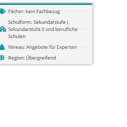
Fächer:
kein Fachbezug
Schulform:
Sekundarstufe I
,
Sekundarstufe II und berufliche
Schulen
Niveau:
Angebote für Experten
Region:
Übergreifend