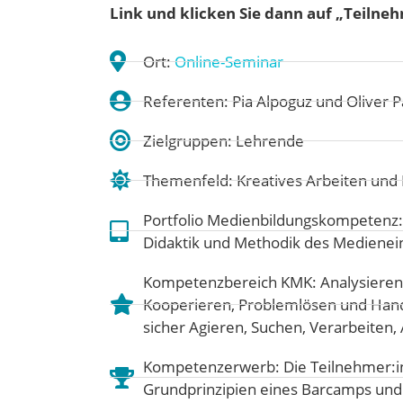
Link und klicken Sie dann auf „Teilne
Ort:
Online-Seminar
Referenten: Pia Alpoguz und Oliver P
Zielgruppen: Lehrende
Themenfeld:
Kreatives Arbeiten un
Portfolio Medienbildungskompetenz
Didaktik und Methodik des Medienei
Kompetenzbereich KMK:
Analysieren
Kooperieren
,
Problemlösen und Han
sicher Agieren
,
Suchen, Verarbeiten
Kompetenzerwerb: Die Teilnehmer:in
Grundprinzipien eines Barcamps und 