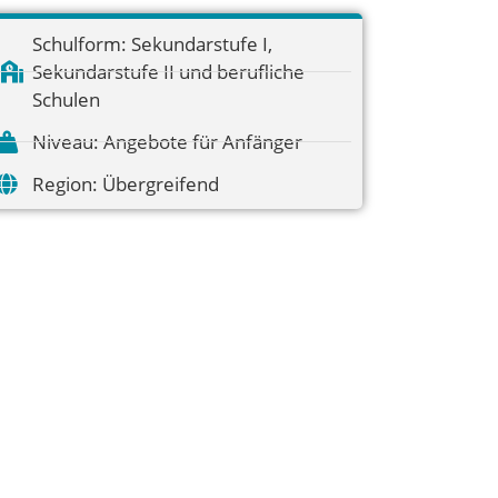
Schulform:
Sekundarstufe I
,
Sekundarstufe II und berufliche
Schulen
Niveau:
Angebote für Anfänger
Region:
Übergreifend