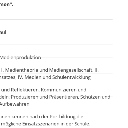
hmen“.
aul
d Medienproduktion
:
I. Medientheorie und Mediengesellschaft
,
II.
nsatzes
,
IV. Medien und Schulentwicklung
 und Reflektieren
,
Kommunizieren und
deln
,
Produzieren und Präsentieren
,
Schützen und
, Aufbewahren
nen kennen nach der Fortbildung die
mögliche Einsatzszenarien in der Schule.