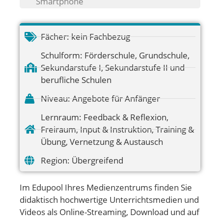
Smartphone
Fächer:
kein Fachbezug
Schulform:
Förderschule
,
Grundschule
,
Sekundarstufe I
,
Sekundarstufe II und
berufliche Schulen
Niveau:
Angebote für Anfänger
Lernraum:
Feedback & Reflexion
,
Freiraum
,
Input & Instruktion
,
Training &
Übung
,
Vernetzung & Austausch
Region:
Übergreifend
Im Edupool Ihres Medienzentrums finden Sie
didaktisch hochwertige Unterrichtsmedien und
Videos als Online-Streaming, Download und auf