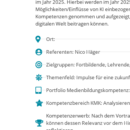
im Jahr 2025. Hierbei werden im Jahr 202
Möglichkeiten/Einflüsse von KI einbezoge
Kompetenzen genommen und aufgezeigt, w
digitalen Welt beitragen können.
Ort:
Referenten: Nico Häger
Zielgruppen: Fortbildende, Lehrende,
Themenfeld:
Impulse für eine zukunf
Portfolio Medienbildungskompetenz
Kompetenzbereich KMK:
Analysieren
Kompetenzerwerb: Nach dem Vortrag
können dessen Relevanz vor dem Hin