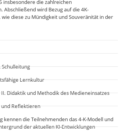
5 insbesondere die zahlreichen
n. Abschließend wird Bezug auf die 4K-
ie diese zu Mündigkeit und Souveränität in der
 Schulleitung
tsfähige Lernkultur
:
II. Didaktik und Methodik des Medieneinsatzes
 und Reflektieren
 kennen die Teilnehmenden das 4-K-Modell und
tergrund der aktuellen KI-Entwicklungen