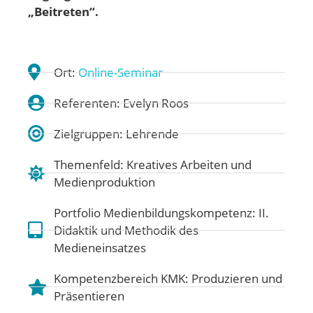
„Beitreten“.
Ort:
Online-Seminar
Referenten: Evelyn Roos
Zielgruppen: Lehrende
Themenfeld:
Kreatives Arbeiten und
Medienproduktion
Portfolio Medienbildungskompetenz:
II.
Didaktik und Methodik des
Medieneinsatzes
Kompetenzbereich KMK:
Produzieren und
Präsentieren