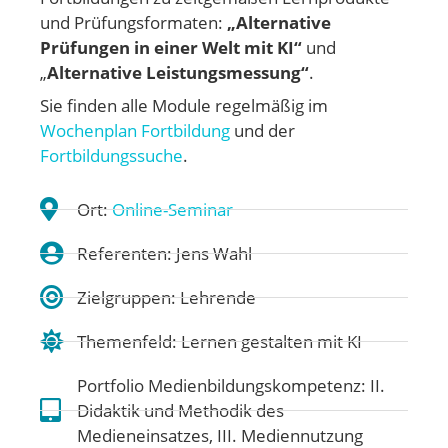
und Prüfungsformaten:
„Alternative
Prüfungen in einer Welt mit KI“
und
„
Alternative Leistungsmessung“
.
Sie finden alle Module regelmäßig im
Wochenplan Fortbildung
und der
Fortbildungssuche
.
Ort:
Online-Seminar
Referenten: Jens Wahl
Zielgruppen: Lehrende
Themenfeld:
Lernen gestalten mit KI
Portfolio Medienbildungskompetenz:
II.
Didaktik und Methodik des
Medieneinsatzes
,
III. Mediennutzung