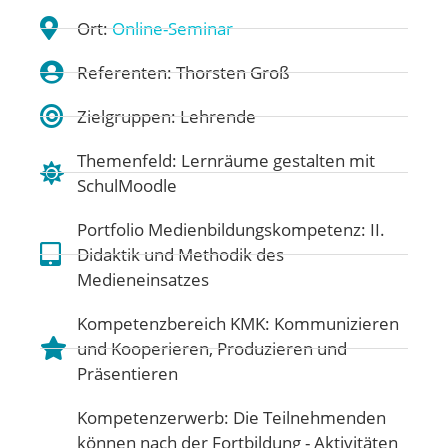
Ort:
Online-Seminar
Referenten: Thorsten Groß
Zielgruppen: Lehrende
Themenfeld:
Lernräume gestalten mit
SchulMoodle
Portfolio Medienbildungskompetenz:
II.
Didaktik und Methodik des
Medieneinsatzes
Kompetenzbereich KMK:
Kommunizieren
und Kooperieren
,
Produzieren und
Präsentieren
Kompetenzerwerb: Die Teilnehmenden
können nach der Fortbildung - Aktivitäten