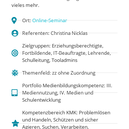
vieles mehr.
Ort:
Online-Seminar
Referenten: Christina Nicklas
Zielgruppen: Erziehungsberechtigte,
Fortbildende, IT-Beauftragte, Lehrende,
Schulleitung, Tooladmins
Themenfeld:
zz ohne Zuordnung
Portfolio Medienbildungskompetenz:
III.
Mediennutzung
,
IV. Medien und
Schulentwicklung
Kompetenzbereich KMK:
Problemlösen
und Handeln
,
Schützen und sicher
Agieren
,
Suchen, Verarbeiten,