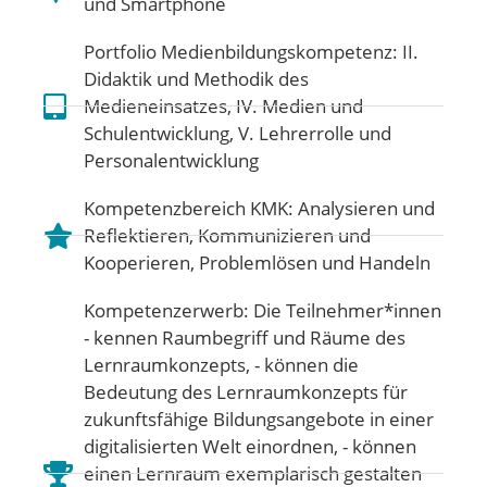
und Smartphone
Portfolio Medienbildungskompetenz:
II.
Didaktik und Methodik des
Medieneinsatzes
,
IV. Medien und
Schulentwicklung
,
V. Lehrerrolle und
Personalentwicklung
Kompetenzbereich KMK:
Analysieren und
Reflektieren
,
Kommunizieren und
Kooperieren
,
Problemlösen und Handeln
Kompetenzerwerb: Die Teilnehmer*innen
- kennen Raumbegriff und Räume des
Lernraumkonzepts, - können die
Bedeutung des Lernraumkonzepts für
zukunftsfähige Bildungsangebote in einer
digitalisierten Welt einordnen, - können
einen Lernraum exemplarisch gestalten