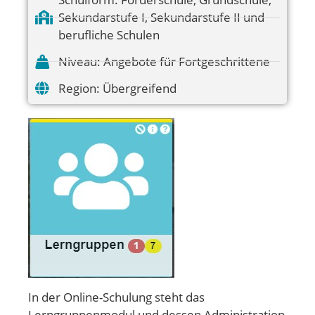
Sekundarstufe I
,
Sekundarstufe II und
berufliche Schulen
Niveau:
Angebote für Fortgeschrittene
Region:
Übergreifend
In der Online-Schulung steht das
Lerngruppenmodul und dessen Administration