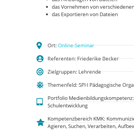
das Vornehmen von verschiedenen 
das Exportieren von Dateien
Ort:
Online-Seminar
Referenten: Friederike Becker
Zielgruppen: Lehrende
Themenfeld:
SPH Pädagogische Organ
Portfolio Medienbildungskompetenz
Schulentwicklung
Kompetenzbereich KMK:
Kommunizie
Agieren
,
Suchen, Verarbeiten, Aufb