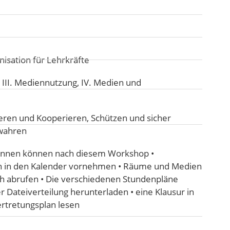
isation für Lehrkräfte
:
III. Mediennutzung
,
IV. Medien und
ren und Kooperieren
,
Schützen und sicher
ewahren
innen können nach diesem Workshop •
en in den Kalender vornehmen • Räume und Medien
h abrufen • Die verschiedenen Stundenpläne
er Dateiverteilung herunterladen • eine Klausur in
ertretungsplan lesen