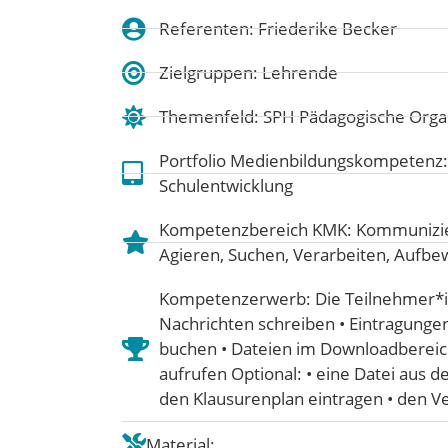
Referenten: Friederike Becker
Zielgruppen: Lehrende
Themenfeld:
SPH Pädagogische Organ
Portfolio Medienbildungskompetenz
Schulentwicklung
Kompetenzbereich KMK:
Kommunizie
Agieren
,
Suchen, Verarbeiten, Aufb
Kompetenzerwerb: Die Teilnehmer*
Nachrichten schreiben • Eintragung
buchen • Dateien im Downloadbereic
aufrufen Optional: • eine Datei aus d
den Klausurenplan eintragen • den V
Material: