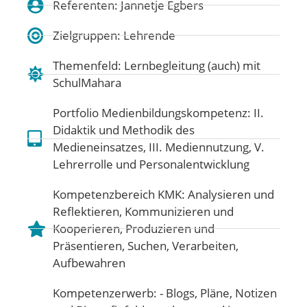
Referenten: Jannetje Egbers
Zielgruppen: Lehrende
Themenfeld:
Lernbegleitung (auch) mit
SchulMahara
Portfolio Medienbildungskompetenz:
II.
Didaktik und Methodik des
Medieneinsatzes
,
III. Mediennutzung
,
V.
Lehrerrolle und Personalentwicklung
Kompetenzbereich KMK:
Analysieren und
Reflektieren
,
Kommunizieren und
Kooperieren
,
Produzieren und
Präsentieren
,
Suchen, Verarbeiten,
Aufbewahren
Kompetenzerwerb: - Blogs, Pläne, Notizen