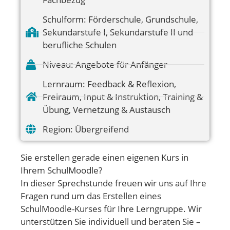
Schulform:
Förderschule
,
Grundschule
,
Sekundarstufe I
,
Sekundarstufe II und
berufliche Schulen
Niveau:
Angebote für Anfänger
Lernraum:
Feedback & Reflexion
,
Freiraum
,
Input & Instruktion
,
Training &
Übung
,
Vernetzung & Austausch
Region:
Übergreifend
Sie erstellen gerade einen eigenen Kurs in
Ihrem SchulMoodle?
In dieser Sprechstunde freuen wir uns auf Ihre
Fragen rund um das Erstellen eines
SchulMoodle-Kurses für Ihre Lerngruppe. Wir
unterstützen Sie individuell und beraten Sie –