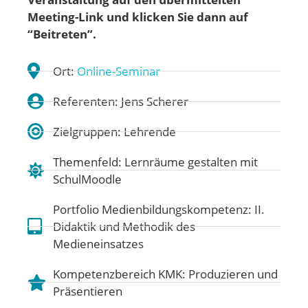
Meeting-Link und klicken Sie dann auf
“Beitreten”.
Ort:
Online-Seminar
Referenten: Jens Scherer
Zielgruppen: Lehrende
Themenfeld:
Lernräume gestalten mit
SchulMoodle
Portfolio Medienbildungskompetenz:
II.
Didaktik und Methodik des
Medieneinsatzes
Kompetenzbereich KMK:
Produzieren und
Präsentieren