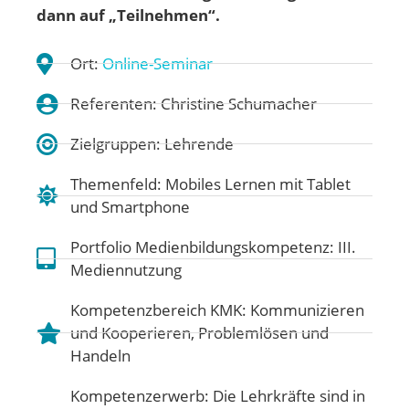
dann auf „Teilnehmen“.
Ort:
Online-Seminar
Referenten: Christine Schumacher
Zielgruppen: Lehrende
Themenfeld:
Mobiles Lernen mit Tablet
und Smartphone
Portfolio Medienbildungskompetenz:
III.
Mediennutzung
Kompetenzbereich KMK:
Kommunizieren
und Kooperieren
,
Problemlösen und
Handeln
Kompetenzerwerb: Die Lehrkräfte sind in