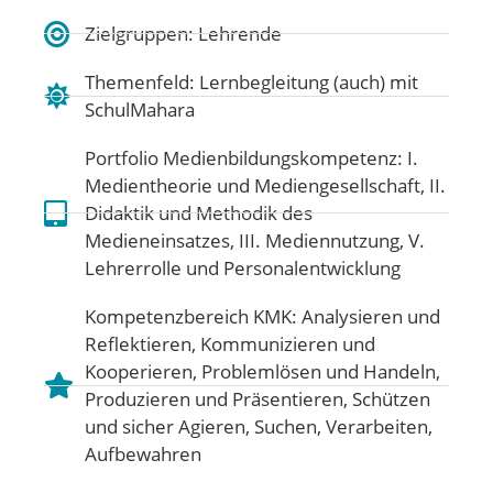
Zielgruppen: Lehrende
Themenfeld:
Lernbegleitung (auch) mit
SchulMahara
Portfolio Medienbildungskompetenz:
I.
Medientheorie und Mediengesellschaft
,
II.
Didaktik und Methodik des
Medieneinsatzes
,
III. Mediennutzung
,
V.
Lehrerrolle und Personalentwicklung
Kompetenzbereich KMK:
Analysieren und
Reflektieren
,
Kommunizieren und
Kooperieren
,
Problemlösen und Handeln
,
Produzieren und Präsentieren
,
Schützen
und sicher Agieren
,
Suchen, Verarbeiten,
Aufbewahren