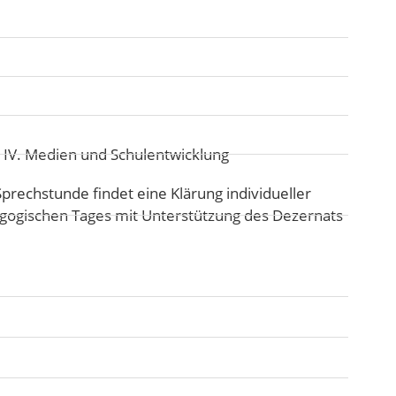
:
IV. Medien und Schulentwicklung
echstunde findet eine Klärung individueller
gogischen Tages mit Unterstützung des Dezernats