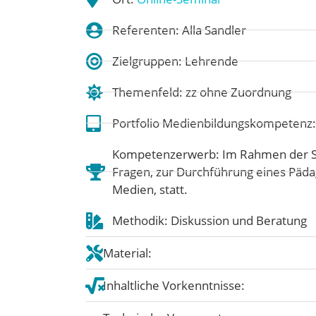
Referenten: Alla Sandler
Zielgruppen: Lehrende
Themenfeld:
zz ohne Zuordnung
Portfolio Medienbildungskompetenz
Kompetenzerwerb: Im Rahmen der Spr
Fragen, zur Durchführung eines Päda
Medien, statt.
Methodik: Diskussion und Beratung
Material:
Inhaltliche Vorkenntnisse: