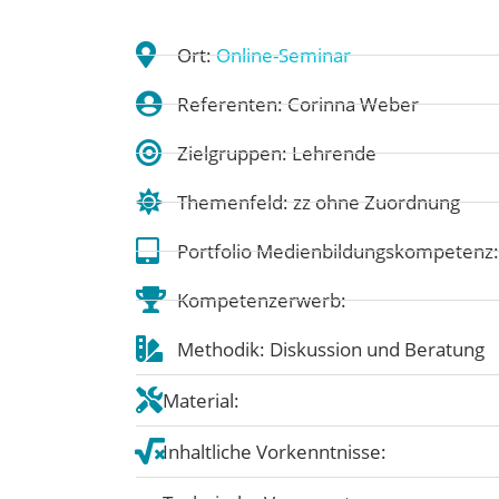
Ort:
Online-Seminar
Referenten: Corinna Weber
Zielgruppen: Lehrende
Themenfeld:
zz ohne Zuordnung
Portfolio Medienbildungskompetenz
Kompetenzerwerb:
Methodik: Diskussion und Beratung
Material:
Inhaltliche Vorkenntnisse: