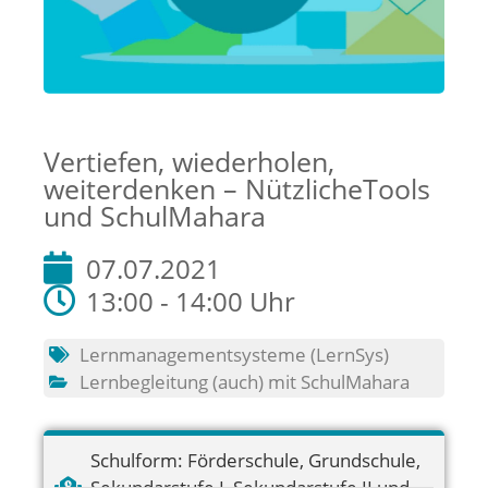
Vertiefen, wiederholen,
weiterdenken – NützlicheTools
und SchulMahara
07.07.2021
13:00 - 14:00 Uhr
Lernmanagementsysteme (LernSys)
Lernbegleitung (auch) mit SchulMahara
Schulform:
Förderschule
,
Grundschule
,
Sekundarstufe I
,
Sekundarstufe II und