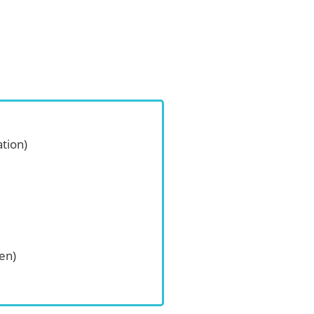
tion)
en)