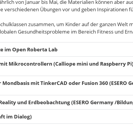
ährlich von Januar bis Mai, die Materialien können aber a
die verschiedenen Übungen vor und geben Inspirationen fü
e Schulklassen zusammen, um Kinder auf der ganzen Welt mi
globalen Gesundheitsprobleme im Bereich Fitness und Er
ze im Open Roberta Lab
t Mikrocontrollern (Calliope mini und Raspberry Pi) 
r Mondbasis mit TinkerCAD oder Fusion 360 (ESERO 
 Reality und Erdbeobachtung (ESERO Germany /Bildu
aft im Dialog)