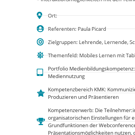
Ort:
Referenten: Paula Picard
Zielgruppen: Lehrende, Lernende, Sc
Themenfeld:
Mobiles Lernen mit Ta
Portfolio Medienbildungskompetenz
Mediennutzung
Kompetenzbereich KMK:
Kommunizie
Produzieren und Präsentieren
Kompetenzerwerb: Die Teilnehmer:i
organisatorischen Einstellungen für 
Grundfunktionen der Webconference-
Präsentationsmöglichkeiten nutzen, d