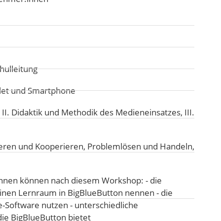
hulleitung
blet und Smartphone
:
II. Didaktik und Methodik des Medieneinsatzes
,
III.
ren und Kooperieren
,
Problemlösen und Handeln
,
nnen können nach diesem Workshop: - die
einen Lernraum in BigBlueButton nennen - die
Software nutzen - unterschiedliche
ie BigBlueButton bietet