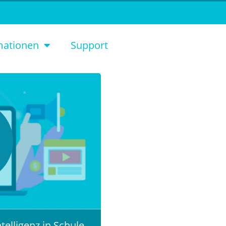
mationen
Support
telligenz in Schule