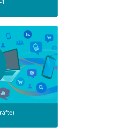
-1
räfte)