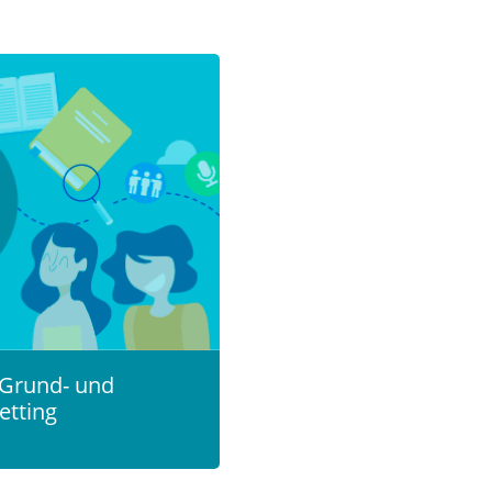
 Grund- und
etting