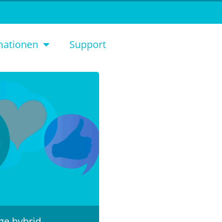
mationen
Support
ge hybrid